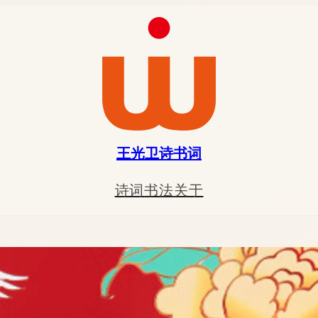
王光卫诗书词
诗词
书法
关于