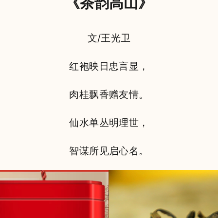
《茶韵高山》
文/王光卫
红袍映日忠言显，
肉桂飘香赠友情。
仙水单丛明理世，
智谋所见启心名。