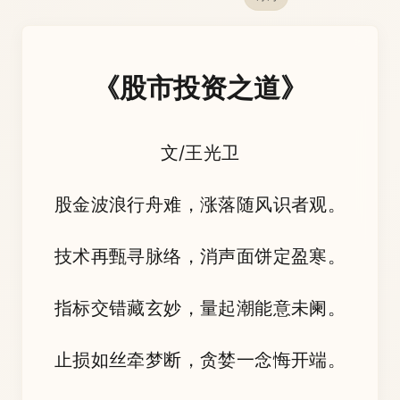
《股市投资之道》
文/王光卫
股金波浪行舟难，涨落随风识者观。
技术再甄寻脉络，消声面饼定盈寒。
指标交错藏玄妙，量起潮能意未阑。
止损如丝牵梦断，贪婪一念悔开端。