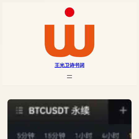
王光卫诗书词