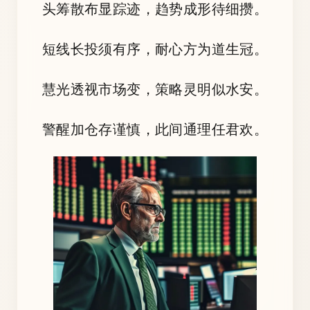
头筹散布显踪迹，趋势成形待细攒。
短线长投须有序，耐心方为道生冠。
慧光透视市场变，策略灵明似水安。
警醒加仓存谨慎，此间通理任君欢。