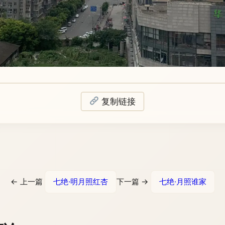
复制链接
← 上一篇
七绝·明月照红杏
下一篇 →
七绝·月照谁家