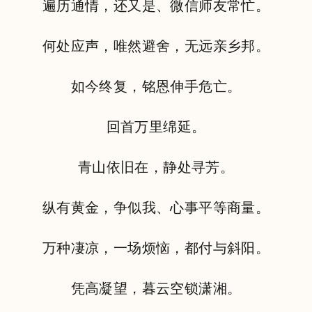
遍历通情，还又是、微信师友常忙。
何处应声，唯然避舍，无远亲乡邦。
如今终复，铭恩伸手危亡。
回首万里绵延。
青山依旧在，静处寻芳。
纵有黄金，争似我、心事平等商量。
万种凄凉，一场烦恼，都付与斜阳。
凭高凝望，暮云空锁潇湘。