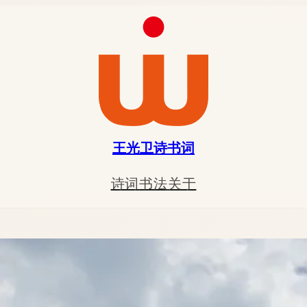
王光卫诗书词
诗词
书法
关于