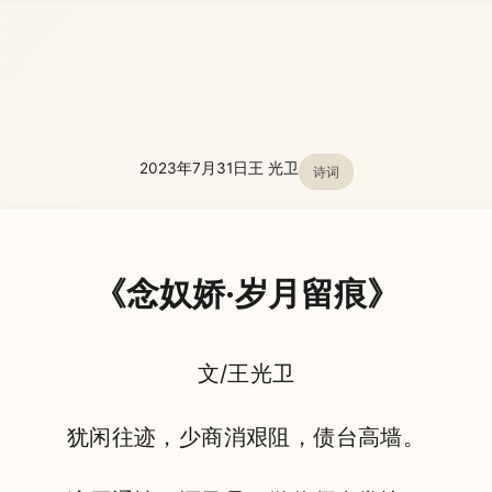
2023年7月31日
王 光卫
诗词
《念奴娇·岁月留痕》
文/王光卫
犹闲往迹，少商消艰阻，债台高墙。