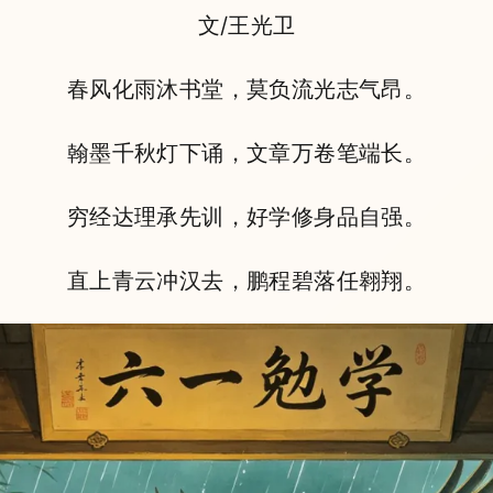
文/王光卫
春风化雨沐书堂，莫负流光志气昂。
翰墨千秋灯下诵，文章万卷笔端长。
穷经达理承先训，好学修身品自强。
直上青云冲汉去，鹏程碧落任翱翔。