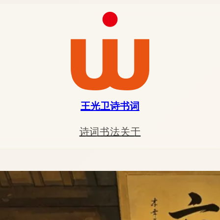
王光卫诗书词
诗词
书法
关于