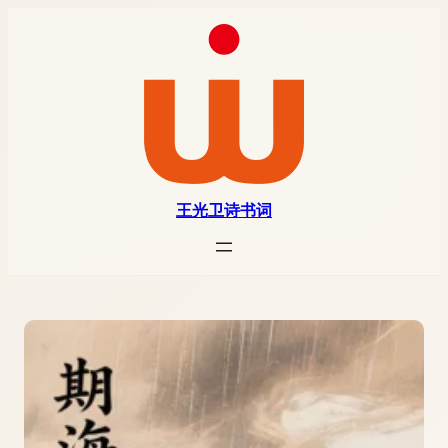
王光卫诗书词