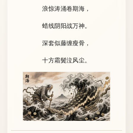
浪惊涛涌卷期海，
蜡线阴阳战万神。
深套似藤缠瘦骨，
十方霜鬓泣风尘。