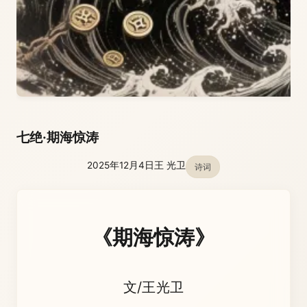
七绝·期海惊涛
2025年12月4日
王 光卫
诗词
《期海惊涛》
文/王光卫