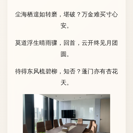
尘海栖遑如转磨，堪破？万金难买寸心
安。
莫道浮生晴雨骤，回首，云开终见月团
圆。
待得东风梳碧柳，知否？蓬门亦有杏花
天。