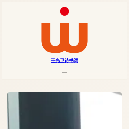
王光卫诗书词