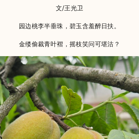
文/王光卫
园边桃李半垂珠，碧玉含羞醉日扶。
金缕偷裁青叶褶，摇枝笑问可堪沽？