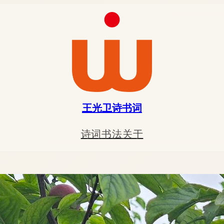
王光卫诗书词
诗词
书法
关于