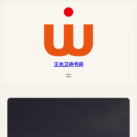
王光卫诗书词