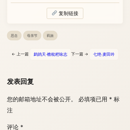
复制链接
思念
母亲节
羁旅
← 上一篇
鹧鸪天·檐枇杷咏志
下一篇 →
七绝·麦田吟
发表回复
您的邮箱地址不会被公开。
必填项已用
*
标
注
评论
*