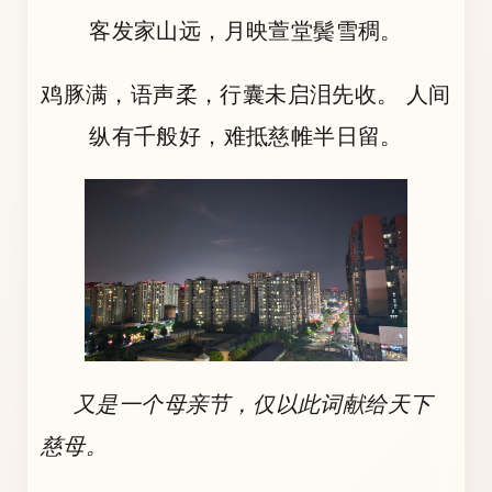
客发家山远，月映萱堂鬓雪稠。
鸡豚满，语声柔，行囊未启泪先收。 人间
纵有千般好，难抵慈帷半日留。
又是一个母亲节，仅以此词献给天下
慈母。