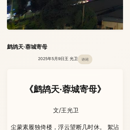
鹧鸪天·蓉城寄母
2025年5月9日
王 光卫
诗词
《鹧鸪天·蓉城寄母》
​​ 文/王光卫
尘蒙素履独倚楼，浮云望断几时休。 絮沾