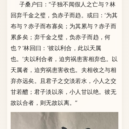
子桑户曰：“子独不闻假人之亡与？林
回弃千金之璧，负赤子而趋。或曰：‘为其
布与？赤子而布寡矣；为其累与？赤子而
累多矣；弃千金之璧，负赤子而趋，何
也？’林回曰：‘彼以利合，此以天属
也。’夫以利合者，迫穷祸患害相弃也。以
天属者，迫穷祸患害收也。夫相收之与相
弃亦远矣。且君子之交淡若水，小人之交
甘若醴；君子淡以亲，小人甘以绝。彼无
故以合者，则无故以离。”