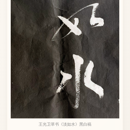
王光卫草书《淡如水》黑白稿