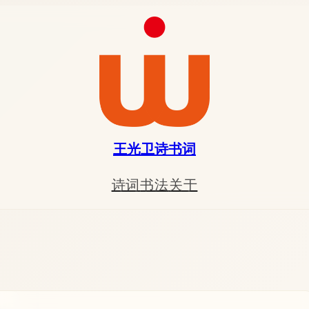
王光卫诗书词
诗词
书法
关于