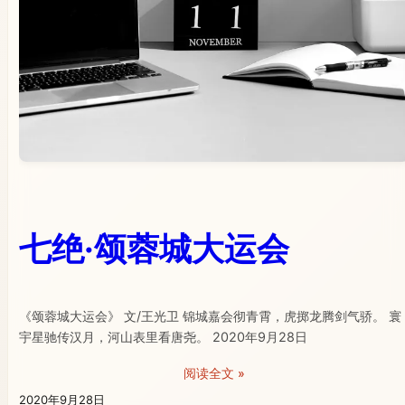
七绝·颂蓉城大运会
《颂蓉城大运会》 文/王光卫 锦城嘉会彻青霄，虎掷龙腾剑气骄。 寰
宇星驰传汉月，河山表里看唐尧。 2020年9月28日
阅读全文 »
2020年9月28日